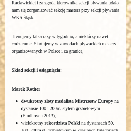
Racławickiej i za zgodą kierownika sekcji pływania udało
nam się zorganizować sekcję masters przy sekcji pływania
WKS Śląsk.
Trenujemy kilka razy w tygodniu, a niektórzy nawet
codziennie.
Startujemy w zawodach pływackich masters
organizowanych w Polsce i za granicą.
Skład sekcji i osiągnięcia:
Marek Rother
dwukrotny
złoty medalista Mistrzostw
Europy
na
dystansie 100 i 200m. stylem grzbietowym
(Eindhoven 2013),
wielokrotny
rekordzista Polski
na dystansach 50,
100, 200m st. grzbietowym w kolejnych kategoriach