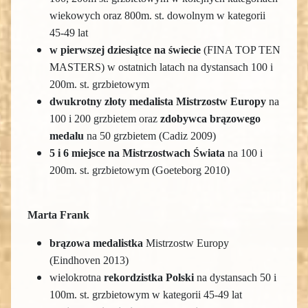
wiekowych oraz 800m. st. dowolnym w kategorii
45-49 lat
w pierwszej dziesiątce na świecie
(FINA TOP TEN
MASTERS) w ostatnich latach na dystansach 100 i
200m. st. grzbietowym
dwukrotny złoty medalista Mistrzostw Europy
na
100 i 200 grzbietem oraz
zdobywca brązowego
medalu
na 50 grzbietem (Cadiz 2009)
5 i 6 miejsce na Mistrzostwach Świata
na 100 i
200m. st. grzbietowym (Goeteborg 2010)
Marta Frank
brązowa medalistka
Mistrzostw Europy
(Eindhoven 2013)
wielokrotna
rekordzistka Polski
na dystansach 50 i
100m. st. grzbietowym w kategorii 45-49 lat