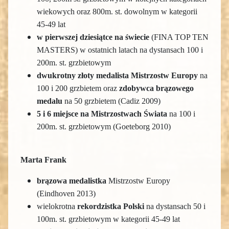
wiekowych oraz 800m. st. dowolnym w kategorii
45-49 lat
w pierwszej dziesiątce na świecie
(FINA TOP TEN
MASTERS) w ostatnich latach na dystansach 100 i
200m. st. grzbietowym
dwukrotny złoty medalista Mistrzostw Europy
na
100 i 200 grzbietem oraz
zdobywca brązowego
medalu
na 50 grzbietem (Cadiz 2009)
5 i 6 miejsce na Mistrzostwach Świata
na 100 i
200m. st. grzbietowym (Goeteborg 2010)
Marta Frank
brązowa medalistka
Mistrzostw Europy
(Eindhoven 2013)
wielokrotna
rekordzistka Polski
na dystansach 50 i
100m. st. grzbietowym w kategorii 45-49 lat