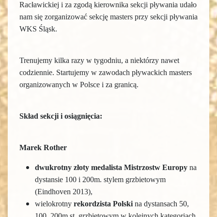
Racławickiej i za zgodą kierownika sekcji pływania udało
nam się zorganizować sekcję masters przy sekcji pływania
WKS Śląsk.
Trenujemy kilka razy w tygodniu, a niektórzy nawet
codziennie.
Startujemy w zawodach pływackich masters
organizowanych w Polsce i za granicą.
Skład sekcji i osiągnięcia:
Marek Rother
dwukrotny
złoty medalista Mistrzostw
Europy
na
dystansie 100 i 200m. stylem grzbietowym
(Eindhoven 2013),
wielokrotny
rekordzista Polski
na dystansach 50,
100, 200m st. grzbietowym w kolejnych kategoriach