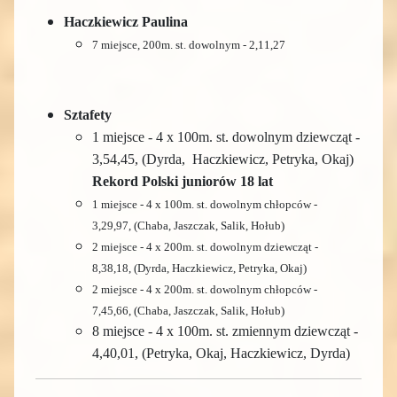
Haczkiewicz Paulina
7 miejsce, 200m. st. dowolnym - 2,11,27
Sztafety
1 miejsce - 4 x 100m. st. dowolnym dziewcząt -
3,54,45, (Dyrda,
Haczkiewicz,
Petryka,
Okaj)
Rekord Polski juniorów 18 lat
1 miejsce - 4 x 100m. st. dowolnym chłopców -
3,29,97, (
Chaba, Jaszczak, Salik, Hołub
)
2 miejsce - 4 x 200m. st. dowolnym dziewcząt -
8,38,18, (
Dyrda,
Haczkiewicz,
Petryka,
Okaj
)
2 miejsce - 4 x 200m. st. dowolnym chłopców -
7,45,66, (
Chaba, Jaszczak, Salik, Hołub
)
8 miejsce - 4 x 100m. st. zmiennym dziewcząt -
4,40,01, (
Petryka, Okaj,
Haczkiewicz,
Dyrda
)